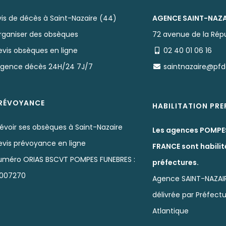
vis de décès à Saint-Nazaire (44)
AGENCE SAINT-NAZA
rganiser des obsèques
72 avenue de la Rép
evis obsèques en ligne
02 40 01 06 16
rgence décès 24H/24 7J/7
saintnazaire@pf
RÉVOYANCE
HABILITATION PR
évoir ses obsèques à Saint-Nazaire
Les agences POMPE
evis prévoyance en ligne
FRANCE sont habilit
uméro ORIAS BSCVT POMPES FUNEBRES :
préfectures.
1007270
Agence SAINT-NAZAI
délivrée par Préfectu
Atlantique