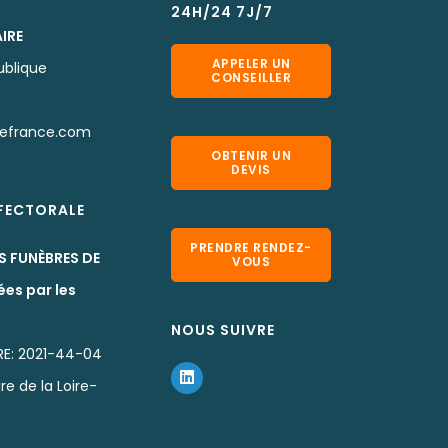
24H/24 7J/7
IRE
APPELER UN
ublique
CONSEILLER
defrance.com
OBTENIR UN
DEVIS
EFECTORALE
PRENDRE RENDEZ-
S FUNÈBRES DE
VOUS
ées par les
NOUS SUIVRE
RE: 2021-44-04
re de la Loire-