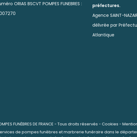
uméro ORIAS BSCVT POMPES FUNEBRES :
préfectures.
1007270
Agence SAINT-NAZAI
délivrée par Préfectu
Atlantique
OMPES FUNÈBRES DE FRANCE
- Tous droits réservés -
Cookies
-
Mentio
rvices de pompes funèbres et marbrerie funéraire dans le départeme