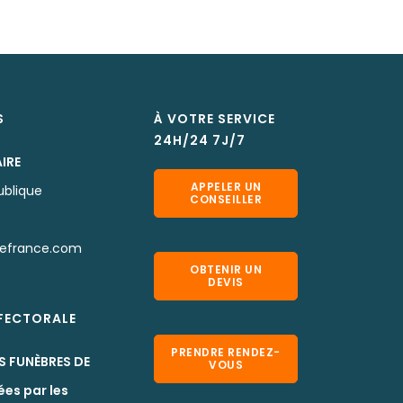
S
À VOTRE SERVICE
24H/24 7J/7
IRE
APPELER UN
ublique
CONSEILLER
defrance.com
OBTENIR UN
DEVIS
EFECTORALE
PRENDRE RENDEZ-
S FUNÈBRES DE
VOUS
ées par les