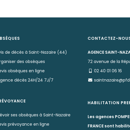
BSÈQUES
CONTACTEZ-NOU
vis de décès à Saint-Nazaire (44)
AGENCE SAINT-NAZA
rganiser des obsèques
72 avenue de la Rép
evis obsèques en ligne
02 40 01 06 16
rgence décès 24H/24 7J/7
saintnazaire@pf
RÉVOYANCE
HABILITATION PR
évoir ses obsèques à Saint-Nazaire
Les agences POMPE
evis prévoyance en ligne
FRANCE sont habilit