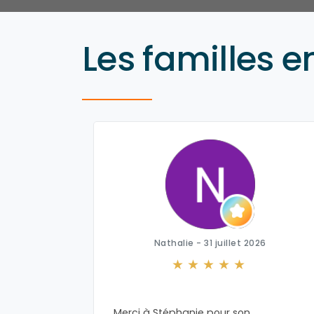
Les familles e
Delorme”
Nathalie - 31 juillet 2026
6
Merci à Stéphanie pour son