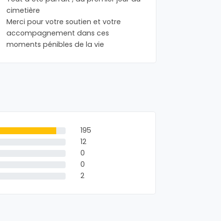
cimetière
écoute, 
Merci pour votre soutien et votre
professi
accompagnement dans ces
de notre
moments pénibles de la vie
satisfait
Mireille, 
195
12
0
0
2