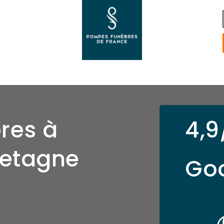
res à
4,9
retagne
Go