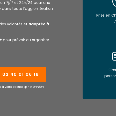
tion 7j/7 et 24h/24 pour une
e
dans toute l'agglomération
Prise en 
7
des volontés et
adaptée à
t
pour prévoir ou organiser
Obs
02 40 01 06 16
perso
 à votre écoute 7j/7 et 24h/24