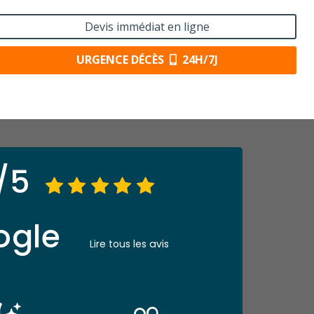
Devis immédiat en ligne
URGENCE DÉCÈS
24H/7J
/5
ogle
Lire tous les avis