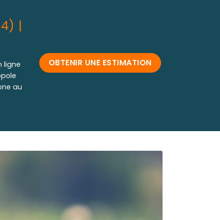
4) |
OBTENIR UNE ESTIMATION
 ligne
opole
hone au