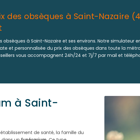
ix des obsèques à Saint-Nazaire (4
t
s obsèques à Saint-Nazaire et ses environs. Notre simulateur en
te et personnalisée du prix des obsèques dans toute la métr
onseillers vous accompagnent 24h/24 et 7j/7 par mail et télép
um à Saint-
établissement de santé, la famille du
s dans un
funérarium
. Ce type